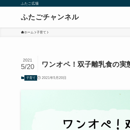
ふたご広場
ふたごチャンネル
ホーム
子育て
2021
ワンオペ！双子離乳食の実
5/20
2021年5月20日
子育て