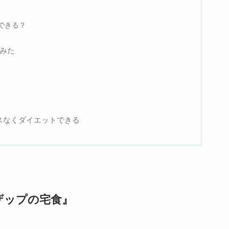
できる？
みた
スなくダイエットできる
ザップの宅食』