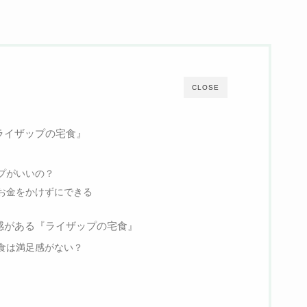
CLOSE
ライザップの宅食』
プがいいの？
お金をかけずにできる
感がある『ライザップの宅食』
食は満足感がない？